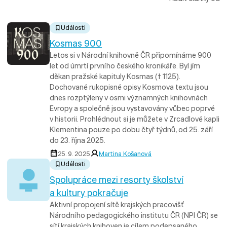
Události
Kosmas 900
Letos si v Národní knihovně ČR připomínáme 900
let od úmrtí prvního českého kronikáře. Byl jím
děkan pražské kapituly Kosmas († 1125).
Dochované rukopisné opisy Kosmova textu jsou
dnes rozptýleny v osmi významných knihovnách
Evropy a společně jsou vystavovány vůbec poprvé
v historii. Prohlédnout si je můžete v Zrcadlové kapli
Klementina pouze po dobu čtyř týdnů, od 25. září
do 23. října 2025.
25. 9. 2025
Martina Košanová
Události
Spolupráce mezi resorty školství
a kultury pokračuje
Aktivní propojení sítě krajských pracovišť
Národního pedagogického institutu ČR (NPI ČR) se
sítí krajských knihoven je cílem podepsaného