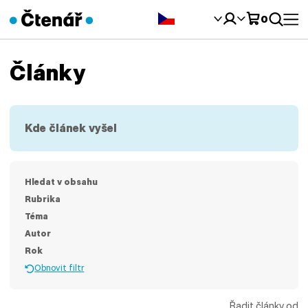
Čeština‎
0
Články
Kde článek vyšel
Hledat v obsahu
Rubrika
Téma
Autor
Rok
Obnovit filtr
Řadit články od