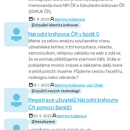
memoranda mezi NPI ČR a Sdružením knihoven ČR
(SDRUK ČR).
8. 8. 2023
Martina Košanová
Vizuální identita knihoven
Národní knihovna ČR v bodě 0
Máme za sebou analýzu současného stavu,
uživatelská šetření, tržní konzultace, rešerše,
samostudium, veřejnou zakázku na web a zdá se,
že se pomalu přibližujeme startovní čáře. Stále si
pokládáme mnoho otázek a nalézáme další, které
si ještě položit musíme. Půjdeme cestou faceliftu,
redesignu nebo rebrandu?
18. 1. 2023
Martina Košanová
,
Jan Chabr
Využití nových technologií
Registrace uživatelů Národní knihovny
ČR pomocí BankID
20. 9. 2022
Martina Košanová
Nezařazené