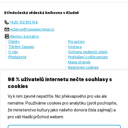
Středočeská vědecká knihovna v Kladně
+420 312 813 154
redakce@casopisctenar.cz
Všechny kontakty
Články
Pro autory
Tištěný časopis
Výstava
O nás
Ochrana osobních údajů
Předplatné
Prohlášení o přístupnosti
Mapa stránek
Nastavení cookies
Časopis vychází s laskavou finanční podporou Ministerstva kultury
České republiky a Středočeského kraje
98 % uživatelů internetu nečte souhlasy s
cookies
Vy k nim zjevně nepatříte. Nic překvapivého pro vás ale
nemáme. Používáme cookies pro analytiku (jistě pochopíte,
že ministerstvo kultury jako našeho donora čísla zajímají) a
pro váš hladší průchod webem.