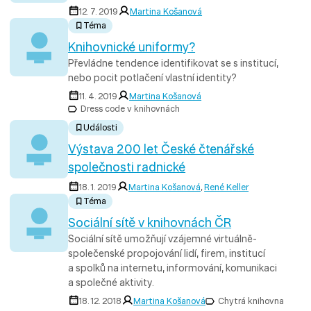
12. 7. 2019
Martina Košanová
Téma
Knihovnické uniformy?
Převládne tendence identifikovat se s institucí,
nebo pocit potlačení vlastní identity?
11. 4. 2019
Martina Košanová
Dress code v knihovnách
Události
Výstava 200 let České čtenářské
společnosti radnické
18. 1. 2019
Martina Košanová
,
René Keller
Téma
Sociální sítě v knihovnách ČR
Sociální sítě umožňují vzájemné virtuálně-
společenské propojování lidí, firem, institucí
a spolků na internetu, informování, komunikaci
a společné aktivity.
18. 12. 2018
Martina Košanová
Chytrá knihovna