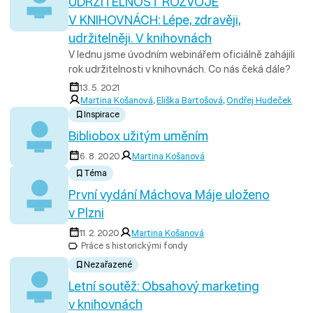
UDRŽITELNOST ROZVOJE
V KNIHOVNÁCH: Lépe, zdravěji,
udržitelněji. V knihovnách
V lednu jsme úvodním webinářem oficiálně zahájili
rok udržitelnosti v knihovnách. Co nás čeká dále?
13. 5. 2021
Martina Košanová
,
Eliška Bartošová
,
Ondřej Hudeček
Inspirace
Bibliobox užitým uměním
6. 8. 2020
Martina Košanová
Téma
První vydání Máchova Máje uloženo
v Plzni
11. 2. 2020
Martina Košanová
Práce s historickými fondy
Nezařazené
Letní soutěž: Obsahový marketing
v knihovnách