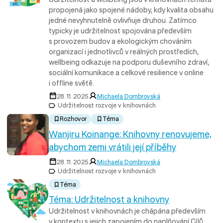
propojená jako spojené nádoby, kdy kvalita obsahu
jedné nevyhnutelně ovlivňuje druhou. Zatímco
typicky je udržitelnost spojována především
s provozem budov a ekologickým chováním
organizací i jednotlivců v reálných prostředích,
wellbeing odkazuje na podporu duševního zdraví,
sociální komunikace a celkové resilience v online
i offline světě.
28. 11. 2025
Michaela Dombrovská
Udržitelnost rozvoje v knihovnách
Rozhovor
Téma
Wanjiru Koinange: Knihovny renovujeme,
abychom zemi vrátili její příběhy
28. 11. 2025
Michaela Dombrovská
Udržitelnost rozvoje v knihovnách
Téma
Téma: Udržitelnost a knihovny
Udržitelnost v knihovnách je chápána především
v kontextu s jejich zapojením do naplňování Cílů