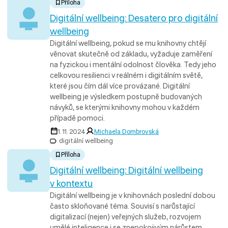
Příloha
Digitální wellbeing: Desatero pro digitální
wellbeing
Digitální wellbeing, pokud se mu knihovny chtějí
věnovat skutečně od základu, vyžaduje zaměření
na fyzickou i mentální odolnost člověka. Tedy jeho
celkovou resilienci v reálném i digitálním světě,
které jsou čím dál více provázané. Digitální
wellbeing je výsledkem postupně budovaných
návyků, se kterými knihovny mohou v každém
případě pomoci.
1. 11. 2024
Michaela Dombrovská
digitální wellbeing
Příloha
Digitální wellbeing: Digitální wellbeing
v kontextu
Digitální wellbeing je v knihovnách poslední dobou
často skloňované téma. Souvisí s narůstající
digitalizací (nejen) veřejných služeb, rozvojem
umělé inteligence i se znepokojivým nárůstem