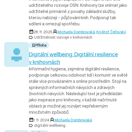
udržitelného rozvoje OSN. Knihovny lze vnímat jako
udržitelné primárně z povahy základní služby,
kterou nabízejí – půjčování knih. Podporují tak
sdílení a omezují spotřebu.
28. 11. 2025
Michaela Dombrovská
,
Kryštof Čeřovský
Udržitelnost rozvoje v knihovnách
Příloha
Digitální wellbeing: Digitální resilience
v knihovnách
Informační hygiena, zejména digitální resilience,
podporuje celkovou odolnost lidí i komunit ve světě
stále více provázaném s online prostředím. Stojí na
správných informačních návycích a zdravých
životních návycích. Následující text je předkládán
jako inspirace pro knihovny, v každé načrtnuté
oblasti je možné jej rozvíjet nepřeberným
množstvím způsobů.
1. 11. 2024
Michaela Dombrovská
digitální wellbeing