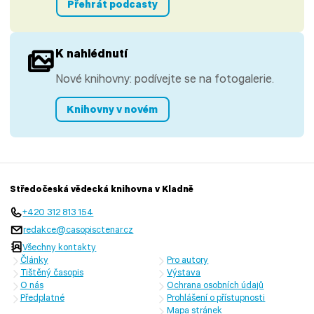
Přehrát podcasty
K nahlédnutí
Nové knihovny: podívejte se na fotogalerie.
Knihovny v novém
Středočeská vědecká knihovna v Kladně
+420 312 813 154
redakce@casopisctenar.cz
Všechny kontakty
Články
Pro autory
Tištěný časopis
Výstava
O nás
Ochrana osobních údajů
Předplatné
Prohlášení o přístupnosti
Mapa stránek