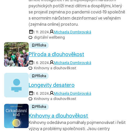
psychických potíží mezi dětmi a dospělými, který
se projevil zejména po pandemii covid-19 společně
s enormním nárůstem dezinformací ve veřejném
(zejména online) prostoru.
1. 11. 2024
Michaela Dombrovská
digitální wellbeing
Příloha
Příroda a dlouhověkost
1. 6. 2024
Michaela Dombrovská
Knihovny a dlouhověkost
Příloha
Longevity desatero
1. 6. 2024
Michaela Dombrovská
Knihovny a dlouhověkost
Příloha
Knihovny a dlouhověkost
Knihovny odedávna pomáhaly pojmenovávat i řešit
výzvy a problémy společnosti. Jsou centry