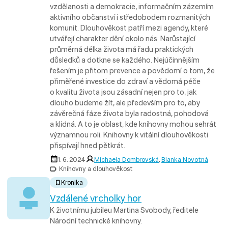
vzdělanosti a demokracie, informačním zázemím
aktivního občanství i středobodem rozmanitých
komunit. Dlouhověkost patří mezi agendy, které
utvářejí charakter dění okolo nás. Narůstající
průměrná délka života má řadu praktických
důsledků a dotkne se každého. Nejúčinnějším
řešením je přitom prevence a povědomí o tom, že
přiměřené investice do zdraví a vědomá péče
o kvalitu života jsou zásadní nejen pro to, jak
dlouho budeme žít, ale především pro to, aby
závěrečná fáze života byla radostná, pohodová
a klidná. A to je oblast, kde knihovny mohou sehrát
významnou roli. Knihovny k vitální dlouhověkosti
přispívají hned pětkrát.
1. 6. 2024
Michaela Dombrovská
,
Blanka Novotná
Knihovny a dlouhověkost
Kronika
Vzdálené vrcholky hor
K životnímu jubileu Martina Svobody, ředitele
Národní technické knihovny.