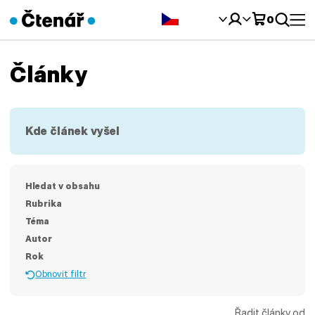
Čeština‎
0
Články
Kde článek vyšel
Hledat v obsahu
Rubrika
Téma
Autor
Rok
Obnovit filtr
Řadit články od