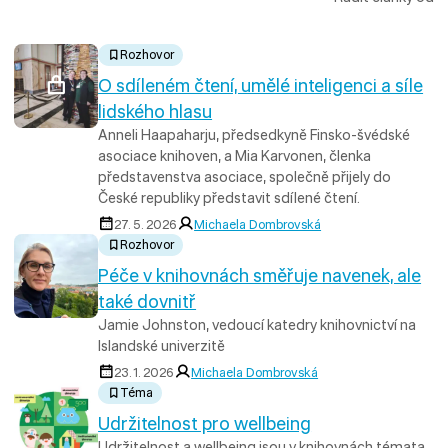
Rozhovor
O sdíleném čtení, umělé inteligenci a síle
lidského hlasu
Anneli Haapaharju, předsedkyně Finsko-švédské
asociace knihoven, a Mia Karvonen, členka
představenstva asociace, společně přijely do
České republiky představit sdílené čtení.
27. 5. 2026
Michaela Dombrovská
Rozhovor
Péče v knihovnách směřuje navenek, ale
také dovnitř
Jamie Johnston, vedoucí katedry knihovnictví na
Islandské univerzitě
23. 1. 2026
Michaela Dombrovská
Téma
Udržitelnost pro wellbeing
Udržitelnost a wellbeing jsou v knihovnách témata