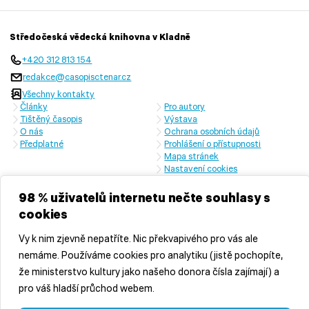
Středočeská vědecká knihovna v Kladně
+420 312 813 154
redakce@casopisctenar.cz
Všechny kontakty
Články
Pro autory
Tištěný časopis
Výstava
O nás
Ochrana osobních údajů
Předplatné
Prohlášení o přístupnosti
Mapa stránek
Nastavení cookies
Časopis vychází s laskavou finanční podporou Ministerstva kultury
České republiky a Středočeského kraje
98 % uživatelů internetu nečte souhlasy s
cookies
Vy k nim zjevně nepatříte. Nic překvapivého pro vás ale
nemáme. Používáme cookies pro analytiku (jistě pochopíte,
že ministerstvo kultury jako našeho donora čísla zajímají) a
pro váš hladší průchod webem.