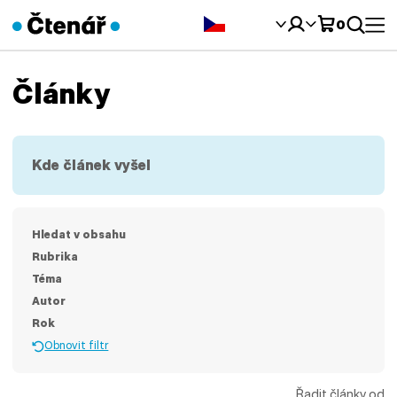
Čeština‎
0
Články
Kde článek vyšel
Hledat v obsahu
Rubrika
Téma
Autor
Rok
Obnovit filtr
Řadit články od