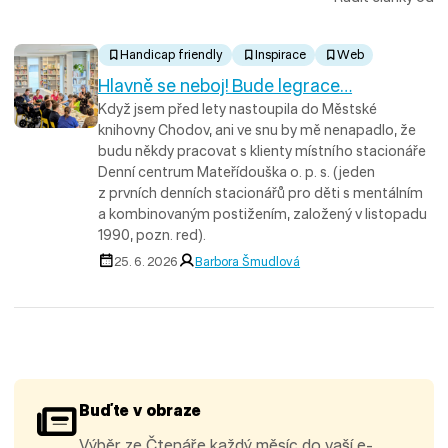
Handicap friendly
Inspirace
Web
Hlavně se neboj! Bude legrace…
Když jsem před lety nastoupila do Městské
knihovny Chodov, ani ve snu by mě nenapadlo, že
budu někdy pracovat s klienty místního stacionáře
Denní centrum Mateřídouška o. p. s. (jeden
z prvních denních stacionářů pro děti s mentálním
a kombinovaným postižením, založený v listopadu
1990, pozn. red).
25. 6. 2026
Barbora Šmudlová
Buďte v obraze
Výběr ze Čtenáře každý měsíc do vaší e-