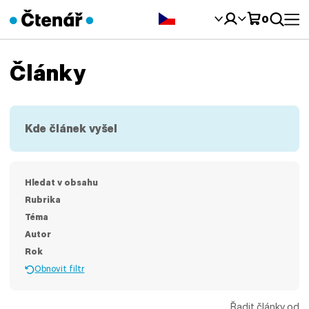
Čeština‎
0
Články
Kde článek vyšel
Hledat v obsahu
Rubrika
Téma
Autor
Rok
Obnovit filtr
Řadit články od