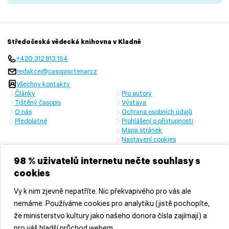
Středočeská vědecká knihovna v Kladně
+420 312 813 154
redakce@casopisctenar.cz
Všechny kontakty
Články
Pro autory
Tištěný časopis
Výstava
O nás
Ochrana osobních údajů
Předplatné
Prohlášení o přístupnosti
Mapa stránek
Nastavení cookies
Časopis vychází s laskavou finanční podporou Ministerstva kultury
České republiky a Středočeského kraje
98 % uživatelů internetu nečte souhlasy s
cookies
Vy k nim zjevně nepatříte. Nic překvapivého pro vás ale
nemáme. Používáme cookies pro analytiku (jistě pochopíte,
že ministerstvo kultury jako našeho donora čísla zajímají) a
pro váš hladší průchod webem.