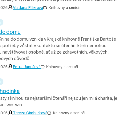
 2026
Vladana Pillerová
Knihovny a senioři
a
 do domu
niha do domu vznikla v Krajské knihovně Františka Bartoše
 z potřeby zůstat v kontaktu se čtenáři, kteří nemohou
u navštěvovat osobně, ať už ze zdravotních, věkových,
bových důvodů.
 2026
Petra Janošová
Knihovny a senioři
a
 hodinka
ty s knihou za nejstaršími čtenáři nejsou jen milá charita, je
win-win-win
 2026
Tereza Cimburková
Knihovny a senioři