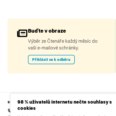
Buďte v obraze
Výběr ze Čtenáře každý měsíc do
vaší e-mailové schránky.
Přihlásit se k odběru
98 % uživatelů internetu nečte souhlasy s
Středočeská vědecká knihovna v Kladně
cookies
+420 312 813 154