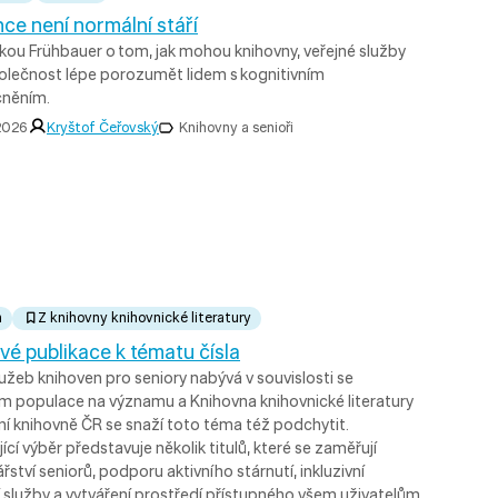
e není normální stáří
ikou Frühbauer o tom, jak mohou knihovny, veřejné služby
společnost lépe porozumět lidem s kognitivním
něním.
 2026
Kryštof Čeřovský
Knihovny a senioři
a
Z knihovny knihovnické literatury
vé publikace k tématu čísla
žeb knihoven pro seniory nabývá v souvislosti se
ím populace na významu a Knihovna knihovnické literatury
ní knihovně ČR se snaží toto téma též podchytit.
ící výběr představuje několik titulů, které se zaměřují
řství seniorů, podporu aktivního stárnutí, inkluzivní
 služby a vytváření prostředí přístupného všem uživatelům.