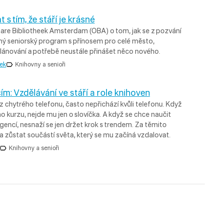
s tím, že stáří je krásné
re Bibliotheek Amsterdam (OBA) o tom, jak se z pozvání
ný seniorský program s přínosem pro celé město,
 plánování a potřebě neustále přinášet něco nového.
ek
Knihovny a senioři
ím: Vzdělávání ve stáří a role knihoven
rz chytrého telefonu, často nepřichází kvůli telefonu. Když
o kurzu, nejde mu jen o slovíčka. A když se chce naučit
gencí, nesnaží se jen držet krok s trendem. Za těmito
 zůstat součástí světa, který se mu začíná vzdalovat.
Knihovny a senioři