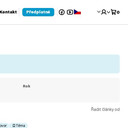
Facebook
YouTube
Čeština‎
Kontakt
Předplatné
0
 pro kontrolu a enter pro přechod na požadovanou stránku. Uživat
Rok
Řadit články od
ovor
Téma