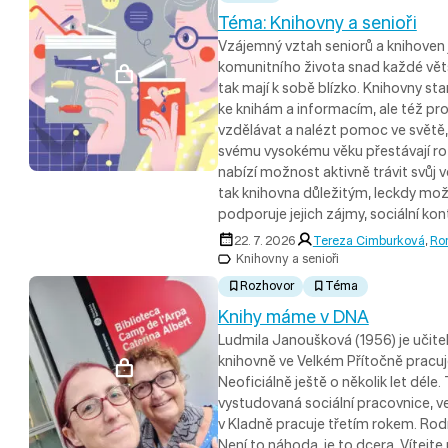
Téma: Knihovny a senioři
Vzájemný vztah seniorů a knihoven
komunitního života snad každé větš
tak mají k sobě blízko. Knihovny sta
ke knihám a informacím, ale též pr
vzdělávat a nalézt pomoc ve světě,
svému vysokému věku přestávají ro
nabízí možnost aktivně trávit svůj 
tak knihovna důležitým, leckdy mož
podporuje jejich zájmy, sociální kon
22. 7. 2026
Tereza Cimburková
,
Ro
Knihovny a senioři
Rozhovor
Téma
Knihy máme v DNA
Ludmila Janoušková (1956) je učitel
knihovně ve Velkém Přítočně pracuje
Neoficiálně ještě o několik let déle
vystudovaná sociální pracovnice, 
v Kladně pracuje třetím rokem. R
Není to náhoda, je to dcera. Vítejt