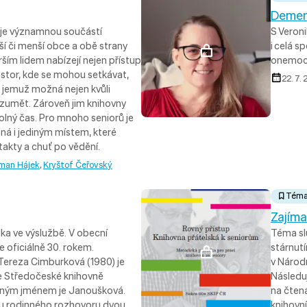
Demenc
 je významnou součástí
S Veron
í či menší obce a obě strany
i celá 
rším lidem nabízejí nejen přístup
onemoc
ostor, kde se mohou setkávat,
22. 7.
 jemuž možná nejen kvůli
zumět. Zároveň jim knihovny
volný čas. Pro mnoho seniorů je
ná i jediným místem, které
takty a chuť po vědění.
man Hájek
,
Kryštof Čeřovský
Tém
Zajíma
ka ve výslužbě. V obecní
Téma slu
 oficiálně 30. rokem.
stárnut
. Tereza Cimburková (1980) je
v Národ
ve Středočeské knihovně
Následuj
odným jménem je Janoušková.
na čtená
e u rodinného rozhovoru dvou
knihovní