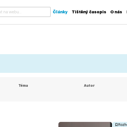
Články
Tištěný časopis
O nás
k dispozici výsledky z našeptávače, použijte šipky nahoru a dolů
Téma
Autor
Rozh