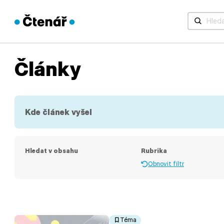
Když jsou 
Články
Kde článek vyšel
Hledat v obsahu
Rubrika
Obnovit filtr
Téma