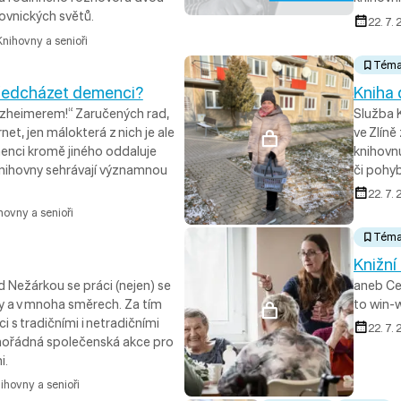
ovnických světů.
22. 7.
Knihovny a senioři
Tém
ředcházet demenci?
Kniha
lzheimerem!“ Zaručených rad,
Služba K
net, jen málokterá z nich je ale
ve Zlíně
nci kromě jiného oddaluje
knihovn
 knihovny sehrávají významnou
či pohy
22. 7.
hovny a senioři
Tém
Knižní
 Nežárkou se práci (nejen) se
aneb Ces
y a v mnoha směrech. Za tím
to win-
 s tradičními i netradičními
22. 7.
mořádná společenská akce pro
i.
ihovny a senioři