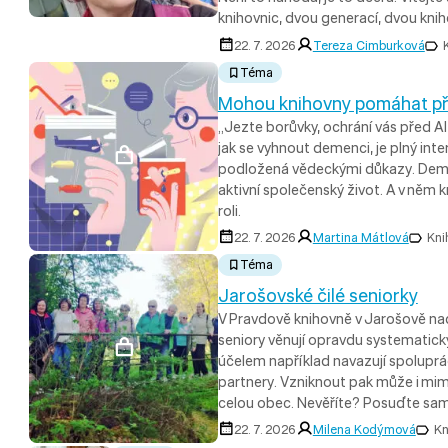
knihovnic, dvou generací, dvou knih
22. 7. 2026
Tereza Cimburková
Téma
Mohou knihovny pomáhat p
„Jezte borůvky, ochrání vás před A
jak se vyhnout demenci, je plný inter
podložená vědeckými důkazy. Deme
aktivní společenský život. A v něm
roli.
22. 7. 2026
Martina Mátlová
Kni
Téma
Jarošovské čilé seniorky
V Pravdově knihovně v Jarošově nad
seniory věnují opravdu systematick
účelem například navazují spolupráci
partnery. Vzniknout pak může i mi
celou obec. Nevěříte? Posuďte sam
22. 7. 2026
Milena Kodýmová
Kn