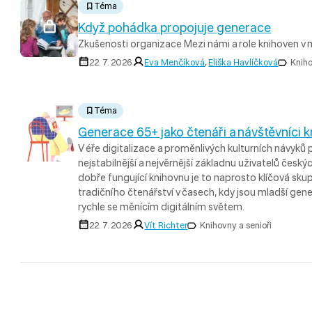
Téma
Když pohádka propojuje generace
Zkušenosti organizace Mezi námi a role knihoven v
22. 7. 2026
Eva Menčíková
,
Eliška Havlíčková
Kniho
Téma
Generace 65+ jako čtenáři a návštěvníci 
V éře digitalizace a proměnlivých kulturních návyk
nejstabilnější a nejvěrnější základnu uživatelů český
dobře fungující knihovnu je to naprosto klíčová sku
tradičního čtenářství v časech, kdy jsou mladší gene
rychle se měnícím digitálním světem.
22. 7. 2026
Vít Richter
Knihovny a senioři