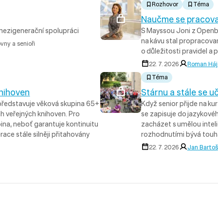
Rozhovor
Téma
Naučme se pracovat 
 mezigenerační spolupráci
S Mayssou Joni z Openba
na kávu stal propracova
vny a senioři
o důležitosti pravidel a
22. 7. 2026
Roman Háj
Téma
knihoven
Stárnu a stále se uč
ů představuje věková skupina 65+
Když senior přijde na ku
ch veřejných knihoven. Pro
se zapisuje do jazykovéh
pina, neboť garantuje kontinuitu
zacházet s umělou inteli
race stále silněji přitahovány
rozhodnutími bývá touha
22. 7. 2026
Jan Bartoš