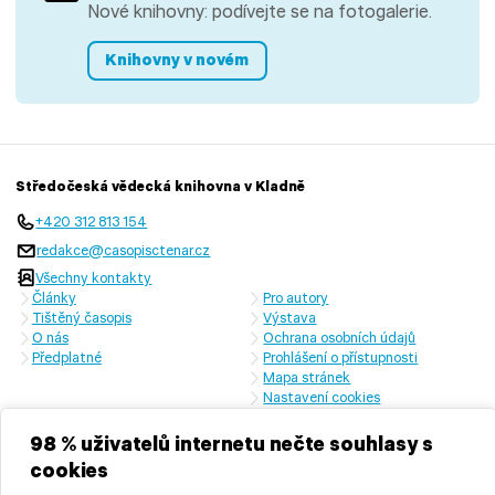
Nové knihovny: podívejte se na fotogalerie.
Knihovny v novém
Středočeská vědecká knihovna v Kladně
+420 312 813 154
redakce@casopisctenar.cz
Všechny kontakty
Články
Pro autory
Tištěný časopis
Výstava
O nás
Ochrana osobních údajů
Předplatné
Prohlášení o přístupnosti
Mapa stránek
Nastavení cookies
Časopis vychází s laskavou finanční podporou Ministerstva kultury
České republiky a Středočeského kraje
98 % uživatelů internetu nečte souhlasy s
cookies