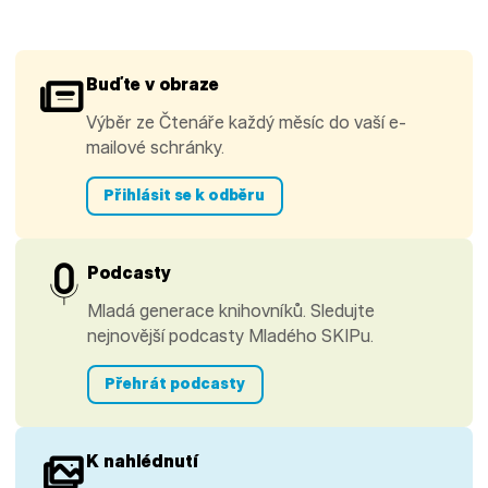
Buďte v obraze
Výběr ze Čtenáře každý měsíc do vaší e-
mailové schránky.
Přihlásit se k odběru
Podcasty
Mladá generace knihovníků. Sledujte
nejnovější podcasty Mladého SKIPu.
Přehrát podcasty
K nahlédnutí