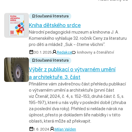
Současná literatura
Kniha dětského srdce
Národní pedagogické muzeum a knihovna J. A.
Komenského vyhlašuje 32. ročník Ceny za literaturu
pro děti a mládež „Suk – čteme všichni“.
30. 1. 2025
Redakce
knihovny a čtenářství
Současná literatura
Výběr z publikací o výtvarném umění
a architektuře. 3. část
Přinášíme vám závěrečnou část přehledu publikací
o výtvarném umění a architektuře (první část
viz Čtenář, 2024, č. 4, s. 152–153, druhá část č. 5, s.
195–197), které u nás vyšly v poslední době (zhruba
za poslední dva roky). Přehled si neklade nárok na
úplnost, přesto je dokladem šíře nabídky i v této
oblasti, která může až překvapit.
1. 6. 2024
Milan Valden