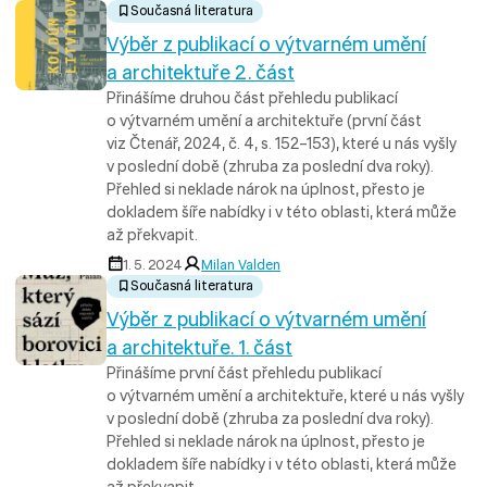
Současná literatura
Výběr z publikací o výtvarném umění
a architektuře 2. část
Přinášíme druhou část přehledu publikací
o výtvarném umění a architektuře (první část
viz Čtenář, 2024, č. 4, s. 152–153), které u nás vyšly
v poslední době (zhruba za poslední dva roky).
Přehled si neklade nárok na úplnost, přesto je
dokladem šíře nabídky i v této oblasti, která může
až překvapit.
1. 5. 2024
Milan Valden
Současná literatura
Výběr z publikací o výtvarném umění
a architektuře. 1. část
Přinášíme první část přehledu publikací
o výtvarném umění a architektuře, které u nás vyšly
v poslední době (zhruba za poslední dva roky).
Přehled si neklade nárok na úplnost, přesto je
dokladem šíře nabídky i v této oblasti, která může