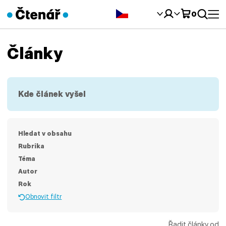
Čeština‎
0
Články
Kde článek vyšel
Hledat v obsahu
Rubrika
Téma
Autor
Rok
Obnovit filtr
Řadit články od