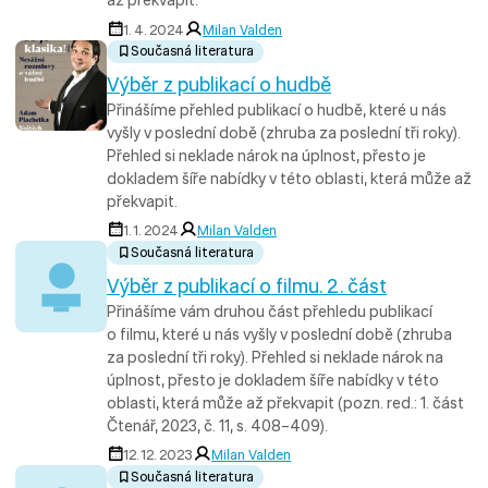
až překvapit.
1. 4. 2024
Milan Valden
Současná literatura
Výběr z publikací o hudbě
Přinášíme přehled publikací o hudbě, které u nás
vyšly v poslední době (zhruba za poslední tři roky).
Přehled si neklade nárok na úplnost, přesto je
dokladem šíře nabídky v této oblasti, která může až
překvapit.
1. 1. 2024
Milan Valden
Současná literatura
Výběr z publikací o filmu. 2. část
Přinášíme vám druhou část přehledu publikací
o filmu, které u nás vyšly v poslední době (zhruba
za poslední tři roky). Přehled si neklade nárok na
úplnost, přesto je dokladem šíře nabídky v této
oblasti, která může až překvapit (pozn. red.: 1. část
Čtenář, 2023, č. 11, s. 408–409).
12. 12. 2023
Milan Valden
Současná literatura