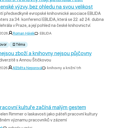
enské výzvy, bez ohledu na svou velikost
tí předsedkyně evropské knihovnické asociace EBLIDA
ters za 34. konferencí EBLIDA, která se 22. až 24. dubna
hrála v Praze, a její pohled na české knihovnictví.
 2026
Roman Hájek
EBLIDA
ovor
Téma
nejsou zboží a knihovny nejsou půjčovny
odiverzitě s Annou Štičkovou
 2026
Alžběta Neporová
knihovny a knižní trh
 pracovní kultuře začíná malým gestem
elen Rimmer o laskavosti jako páteři pracovní kultury
něném významu pracovníků v zázemí
ek
pohoda v práci