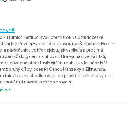
ihovně
o kulturních institucí svou premiérou ve Středočeské
aktivní hra Poznej Evropu. V rozhovoru se Štěpánem Honem
ci a návštěvnice ve hře najdou, jak vznikala a proč má
 deníků do galerií a knihoven. Hra vychází ze zážitků,
teré se původně představily širšímu publiku v knihách Náš
řičemž druhý díl byl oceněn Cenou Hanzelky a Zikmunda.
ám tak, aby se pohodlně vešla do prostoru volného výběru
nou součástí návštěvnického provozu.
umlová