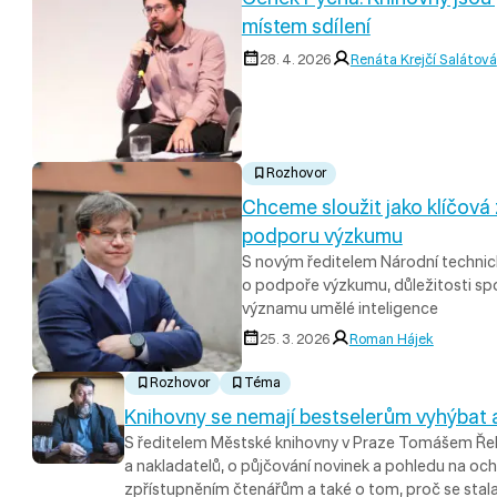
místem sdílení
28. 4. 2026
Renáta Krejčí Salátová
Rozhovor
Chceme sloužit jako klíčová
podporu výzkumu
S novým ředitelem Národní techni
o podpoře výzkumu, důležitosti sp
významu umělé inteligence
25. 3. 2026
Roman Hájek
Rozhovor
Téma
Knihovny se nemají bestselerům vyhýbat a
S ředitelem Městské knihovny v Praze Tomášem Ře
a nakladatelů, o půjčování novinek a pohledu na och
zpřístupněním čtenářům a také o tom, proč se stal