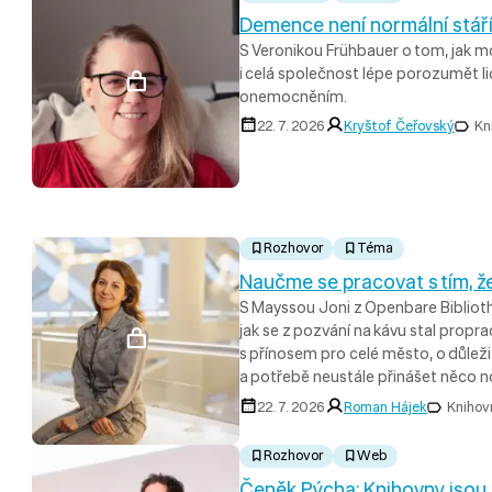
Demence není normální stář
S Veronikou Frühbauer o tom, jak m
i celá společnost lépe porozumět l
onemocněním.
22. 7. 2026
Kryštof Čeřovský
Kn
Rozhovor
Téma
Naučme se pracovat s tím, že
S Mayssou Joni z Openbare Biblio
jak se z pozvání na kávu stal prop
s přínosem pro celé město, o důleži
a potřebě neustále přinášet něco 
22. 7. 2026
Roman Hájek
Knihovn
Rozhovor
Web
Čeněk Pýcha: Knihovny jsou