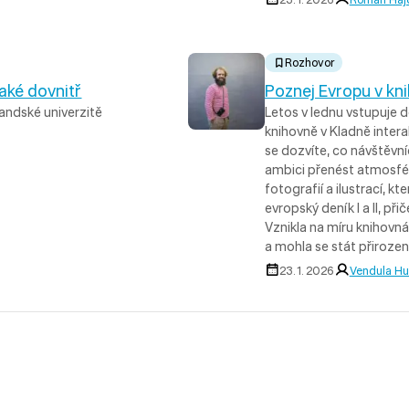
Rozhovor
aké dovnitř
Poznej Evropu v kn
landské univerzitě
Letos v lednu vstupuje d
knihovně v Kladně inter
se dozvíte, co návštěvní
ambici přenést atmosféru
fotografií a ilustrací, k
evropský deník I a II, p
Vznikla na míru knihovn
a mohla se stát přiroze
23. 1. 2026
Vendula H