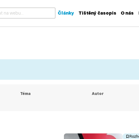
Články
Tištěný časopis
O nás
k dispozici výsledky z našeptávače, použijte šipky nahoru a dolů
Téma
Autor
Rozh