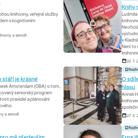
í
Knihy
ohou knihovny, veřejné služby
Ludmila 
idem s kognitivním
knihovně
Neoficiá
vystudo
ihovny a senioři
v Kladn
Není to 
knihovni
22. 7.
Rozh
 stáří je krásné
O sdíl
theek Amsterdam (OBA) o tom,
hlasu
racovaný seniorský program
Anneli 
tosti pravidel a plánování
knihove
nového.
společně
y a senioři
27. 5.
Rozh
 pro mě především
Erna W