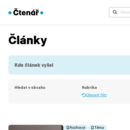
Když jsou 
Články
Kde článek vyšel
Hledat v obsahu
Rubrika
Obnovit filtr
Rozhovor
Téma