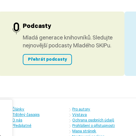
Podcasty
Mladá generace knihovníků. Sledujte
nejnovější podcasty Mladého SKIPu.
Přehrát podcasty
Články
Pro autory
Tištěný časopis
Výstava
O nás
Ochrana osobních údajů
Předplatné
Prohlášení o přístupnosti
Mapa stránek
,