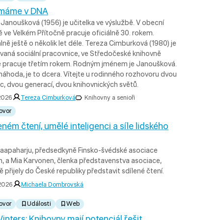
 máme v DNA
Janoušková (1956) je učitelka ve výslužbě. V obecní
 ve Velkém Přítočně pracuje oficiálně 30. rokem.
lně ještě o několik let déle. Tereza Cimburková (1980) je
vaná sociální pracovnice, ve Středočeské knihovně
ě pracuje třetím rokem. Rodným jménem je Janoušková.
náhoda, je to dcera. Vítejte u rodinného rozhovoru dvou
c, dvou generací, dvou knihovnických světů.
 2026
Tereza Cimburková
Knihovny a senioři
ovor
eném čtení, umělé inteligenci a síle lidského
Haapaharju, předsedkyně Finsko-švédské asociace
n, a Mia Karvonen, členka představenstva asociace,
 přijely do České republiky představit sdílené čtení.
 2026
Michaela Dombrovská
ovor
Události
Web
inters: Knihovny mají potenciál řešit