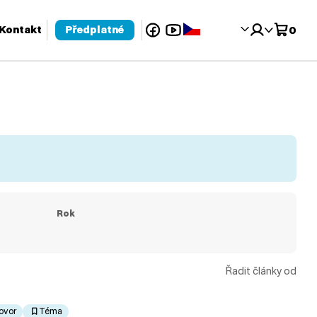
Facebook
YouTube
Čeština‎
Kontakt
Předplatné
0
 pro kontrolu a enter pro přechod na požadovanou stránku. Uživat
Rok
Řadit články od
ovor
Téma