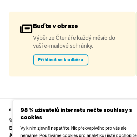
Buďte v obraze
Výběr ze Čtenáře každý měsíc do
vaší e-mailové schránky.
Přihlásit se k odběru
98 % uživatelů internetu nečte souhlasy s
Středočeská vědecká knihovna v Kladně
cookies
+420 312 813 154
redakce@casopisctenar.cz
Vy k nim zjevně nepatříte. Nic překvapivého pro vás ale
Všechny kontakty
nemáme. Používáme cookies pro analytiku (jistě pochopíte