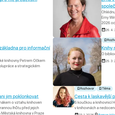
společ
Ohlédnu
Erny Win
2026 ode
26. 4.
Rozh
 základna pro informační
Knihy 
O bibli
cké knihovny Petrem Očkem
25. 3.
olupráce a strategickém
Rozhovor
Téma
ni jim poklonkovat
Cesta k laskavější
hákem o vztahu knihoven
S koučkou a knihovnicí H
rannou lhůtu před jejich
v knihovnách a nedoce
a Městská knihovna v Praze
23. 1. 2026
Roman Háj