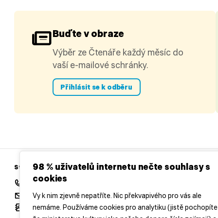
Buďte v obraze
Výběr ze Čtenáře každý měsíc do
vaší e-mailové schránky.
Přihlásit se k odběru
98 % uživatelů internetu nečte souhlasy s
Středočeská vědecká knihovna v Kladně
cookies
+420 312 813 154
redakce@casopisctenar.cz
Vy k nim zjevně nepatříte. Nic překvapivého pro vás ale
nemáme. Používáme cookies pro analytiku (jistě pochopíte
Všechny kontakty