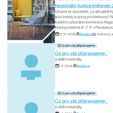
Regionální funkce knihoven
Chcete se dozvědět, co aktuálně h
jsou trendy a výzvy pro knihovny? N
tradiční celostátní konferenci Regi
která proběhne 6.-7. 11. v Pardubicíc
15. 10. 2025
Redakce
knihovny a
Co pro vás připravujeme
Co pro vás připravujeme…
a další materiály.
1. 9. 2024
Redakce
Co pro vás připravujeme
Co pro vás připravujeme…
a další materiály.