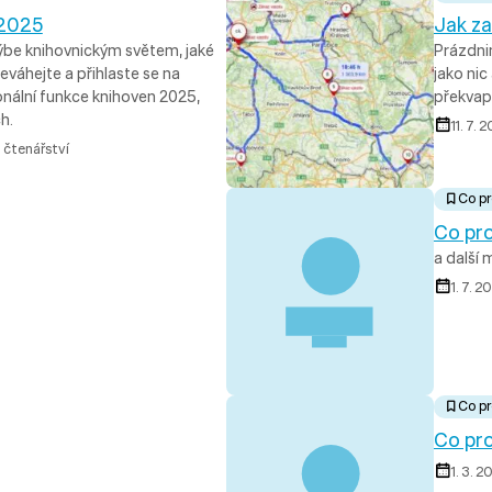
 2025
Jak za
ýbe knihovnickým světem, jaké
Prázdni
eváhejte a přihlaste se na
jako nic
onální funkce knihoven 2025,
překvape
h.
11. 7. 
 čtenářství
Co pr
Co pro
a další 
1. 7. 
Co pr
Co pro
1. 3. 