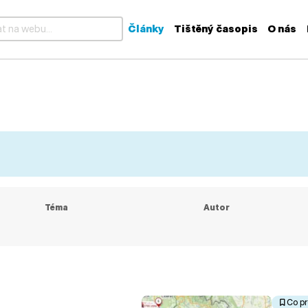
Články
Tištěný časopis
O nás
k dispozici výsledky z našeptávače, použijte šipky nahoru a dolů
Téma
Autor
Co pr