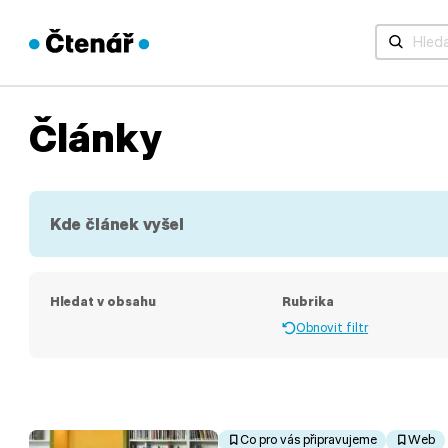
Když jsou 
Články
Kde článek vyšel
Hledat v obsahu
Rubrika
Obnovit filtr
Co pro vás připravujeme
Web