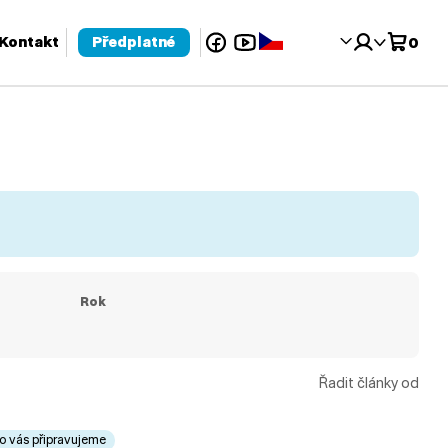
Facebook
YouTube
Čeština‎
Kontakt
Předplatné
0
 pro kontrolu a enter pro přechod na požadovanou stránku. Uživat
Rok
Řadit články od
o vás připravujeme