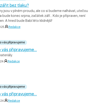
zářit bez tlaku?
ny jsou v plném proudu, ale co si budeme nalhávat, utečou
 a bude konec srpna, začátek září… Kdo je připraven, není
n. A hned bude Babí léto klidnější!
2025
Redakce
o vás připravujeme
 vás připravujeme…
materiály.
2024
Redakce
o vás připravujeme
 vás připravujeme…
2024
Redakce